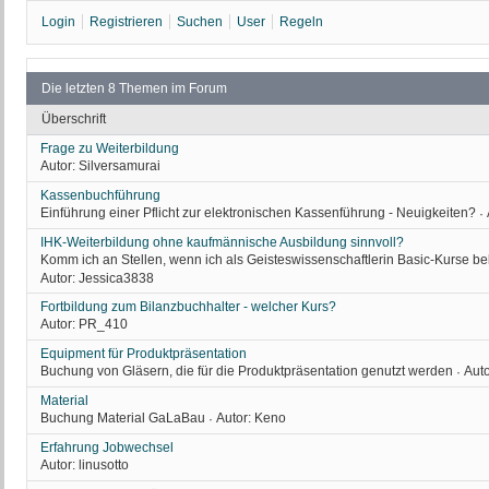
Login
Registrieren
Suchen
User
Regeln
Die letzten 8 Themen im Forum
Überschrift
Frage zu Weiterbildung
Autor:
Silversamurai
Kassenbuchführung
Einführung einer Pflicht zur elektronischen Kassenführung - Neuigkeiten?
·
IHK-Weiterbildung ohne kaufmännische Ausbildung sinnvoll?
Komm ich an Stellen, wenn ich als Geisteswissenschaftlerin Basic-Kurse b
Autor:
Jessica3838
Fortbildung zum Bilanzbuchhalter - welcher Kurs?
Autor:
PR_410
Equipment für Produktpräsentation
Buchung von Gläsern, die für die Produktpräsentation genutzt werden
Auto
·
Material
Buchung Material GaLaBau
Autor:
Keno
·
Erfahrung Jobwechsel
Autor:
linusotto