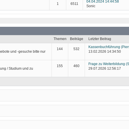
04.04.2024 14:44:58
1
6511
Sonic
Themen
Beiträge
Letzter Beitrag
Kassenbuchführung
(Pier
144
532
ebote und -gesuche bitte nur
13.02.2026 14:34:50
Frage zu Weiterbildung
(S
155
460
dung / Studium und zu
29.07.2026 12:56:17