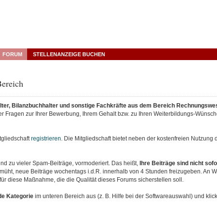
FORUM
STELLENANZEIGE BUCHEN
ereich
lter, Bilanzbuchhalter und sonstige Fachkräfte aus dem Bereich Rechnungswe
er Fragen zur Ihrer Bewerbung, Ihrem Gehalt bzw. zu Ihren Weiterbildungs-Wünsch
gliedschaft
registrieren
. Die Mitgliedschaft bietet neben der kostenfreien Nutzung
und zu vieler Spam-Beiträge, vormoderiert. Das heißt,
Ihre Beiträge sind nicht sofo
bemüht, neue Beiträge wochentags i.d.R. innerhalb von 4 Stunden freizugeben. A
ür diese Maßnahme, die die Qualität dieses Forums sicherstellen soll.
e Kategorie
im unteren Bereich
aus
(z. B. Hilfe bei der Softwareauswahl) und kli