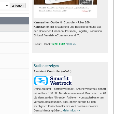
Kennzahlen-Guide
für Controller - Über
200
Kennzahlen
mit Erläuterung und Beispielrechnung aus
den Bereichen Finanzen, Personal, Logistik, Produktion,
Einkauf, Vertrieb, eCommerce und IT
.
Preis: E-Book
12,90 EUR
mehr >>
Stellenanzeigen
Assistant Controller (m/w/d)
Deine Zukunft – perfekt verpackt. Smurfit Westrock gehört
mit weltweit 100.000 Mitarbeiter­innen und Mitarbeitern in 40
Ländern zu den führenden Anbietern von papier­basierten
Verpackungs­lösungen. Egal, ob wir gerade für den
wichtigsten Onlinehändler der Welt produzieren oder
Deutschlands größte...
Mehr Infos >>