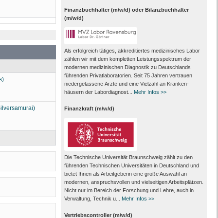
Finanzbuchhalter (m/w/d) oder Bilanzbuchhalter
(m/w/d)
Als erfolgreich tätiges, akkreditiertes medizinisches Labor
zählen wir mit dem kompletten Leistungs­spektrum der
modernen medizinischen Diagnostik zu Deutschlands
führenden Privat­laboratorien. Seit 75 Jahren vertrauen
s)
nieder­gelassene Ärzte und eine Vielzahl an Kranken­
häusern der Labor­diagnost...
Mehr Infos >>
ilversamurai)
Finanzkraft (m/w/d)
Die Technische Universität Braunschweig zählt zu den
führenden Technischen Universitäten in Deutschland und
bietet Ihnen als Arbeit­geberin eine große Auswahl an
modernen, anspruchsvollen und vielseitigen Arbeits­plätzen.
Nicht nur im Bereich der Forschung und Lehre, auch in
Verwaltung, Technik u...
Mehr Infos >>
Vertriebscontroller (m/w/d)