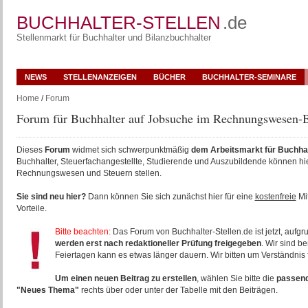
BUCHHALTER-STELLEN
.de
Stellenmarkt für Buchhalter und Bilanzbuchhalter
NEWS
STELLENANZEIGEN
BÜCHER
BUCHHALTER-SEMINARE
Home
/
Forum
Forum für Buchhalter auf Jobsuche im Rechnungswesen-B
Dieses
Forum
widmet sich schwerpunktmäßig
dem Arbeitsmarkt für Buchha
Buchhalter, Steuerfachangestellte, Studierende und Auszubildende können hi
Rechnungswesen und Steuern stellen.
Sie sind neu hier?
Dann können Sie sich zunächst hier für eine
kostenfreie
Mit
Vorteile.
Bitte beachten:
Das Forum von Buchhalter-Stellen.de ist jetzt, aufgr
werden erst nach redaktioneller Prüfung freigegeben
. Wir sind 
Feiertagen kann es etwas länger dauern. Wir bitten um Verständnis f
Um einen neuen Beitrag zu erstellen
, wählen Sie bitte die
passend
"Neues Thema"
rechts über oder unter der Tabelle mit den Beiträgen.