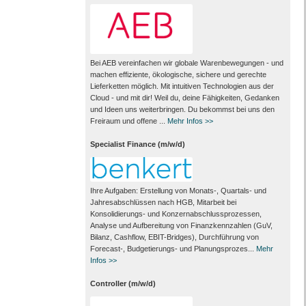
Bei AEB vereinfachen wir globale Warenbewegungen - und
machen effiziente, ökologische, sichere und gerechte
Lieferketten möglich. Mit intuitiven Technologien aus der
Cloud - und mit dir! Weil du, deine Fähigkeiten, Gedanken
und Ideen uns weiterbringen. Du bekommst bei uns den
Freiraum und offene ...
Mehr Infos >>
Specialist Finance (m/w/d)
Ihre Aufgaben: Erstellung von Monats‑, Quartals‑ und
Jahresabschlüssen nach HGB, Mitarbeit bei
Konsolidierungs‑ und Konzernabschlussprozessen,
Analyse und Aufbereitung von Finanzkennzahlen (GuV,
Bilanz, Cashflow, EBIT-Bridges), Durchführung von
Forecast‑, Budgetierungs‑ und Planungsprozes...
Mehr
Infos >>
Controller (m/w/d)