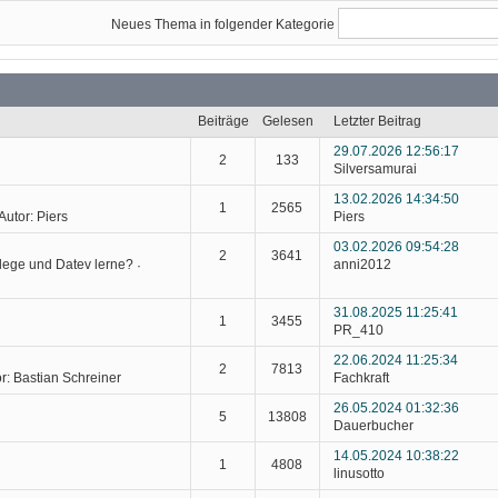
Neues Thema in folgender Kategorie
Beiträge
Gelesen
Letzter Beitrag
29.07.2026 12:56:17
2
133
Silversamurai
13.02.2026 14:34:50
1
2565
Autor:
Piers
Piers
03.02.2026 09:54:28
2
3641
elege und Datev lerne?
anni2012
·
31.08.2025 11:25:41
1
3455
PR_410
22.06.2024 11:25:34
2
7813
r:
Bastian Schreiner
Fachkraft
26.05.2024 01:32:36
5
13808
Dauerbucher
14.05.2024 10:38:22
1
4808
linusotto