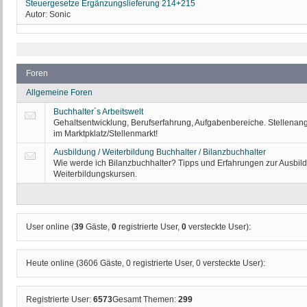
Steuergesetze Ergänzungslieferung 214+215
Autor:
Sonic
Foren
Allgemeine Foren
Buchhalter´s Arbeitswelt
Gehaltsentwicklung, Berufserfahrung, Aufgabenbereiche. Stellenang
im Marktpklatz/Stellenmarkt!
Ausbildung / Weiterbildung Buchhalter / Bilanzbuchhalter
Wie werde ich Bilanzbuchhalter? Tipps und Erfahrungen zur Ausbil
Weiterbildungskursen.
User online (
39
Gäste,
0
registrierte User,
0
versteckte User):
Heute online (
3606
Gäste,
0
registrierte User,
0
versteckte User):
Registrierte User:
6573
Gesamt Themen:
299