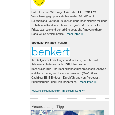
Hallo, lass uns WIR sagen! Wir - die HUK-COBURG
Versicherungsgruppe - zählen zu den 10 größten in
Deutschland. Vor über 90 Jahren gegründet sind wir mit über
13 Millionen Kund:innen heute der große Versicherer für
Privathaushalte und der größte deutsche Autoversicherer.
Dass wir oft preisgünstige...
Mehr Infos >>
Specialist Finance (m/w/d)
Ihre Aufgaben: Erstellung von Monats‑, Quartals‑ und
Jahresabschlüssen nach HGB, Mitarbeit bei
Konsolidierungs‑ und Konzernabschlussprozessen, Analyse
und Aufbereitung von Finanzkennzahlen (GuV, Bilanz,
Cashflow, EBIT-Bridges), Durchführung von Forecast‑,
Budgetierungs‑ und Planungsprozes...
Mehr Infos >>
Weitere Stellenanzeigen im Stellenmarkt >>
Veranstaltungs-Tipp