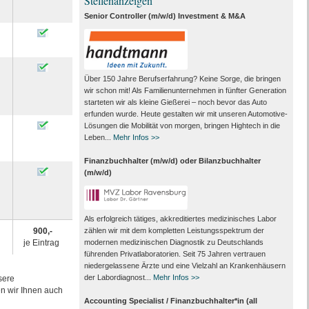
Stellenanzeigen
Senior Controller (m/w/d) Investment & M&A
Über 150 Jahre Berufserfahrung? Keine Sorge, die bringen
wir schon mit! Als Familienunternehmen in fünfter Generation
starteten wir als kleine Gießerei – noch bevor das Auto
erfunden wurde. Heute gestalten wir mit unseren Automotive-
Lösungen die Mobilität von morgen, bringen Hightech in die
Leben...
Mehr Infos >>
Finanzbuchhalter (m/w/d) oder Bilanzbuchhalter
(m/w/d)
Als erfolgreich tätiges, akkreditiertes medizinisches Labor
zählen wir mit dem kompletten Leistungs­spektrum der
900,-
modernen medizinischen Diagnostik zu Deutschlands
g
je Eintrag
führenden Privat­laboratorien. Seit 75 Jahren vertrauen
nieder­gelassene Ärzte und eine Vielzahl an Kranken­häusern
der Labor­diagnost...
Mehr Infos >>
sere
en wir Ihnen auch
Accounting Specialist / Finanzbuchhalter*in (all