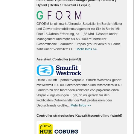
Hybrid | Berlin / Frankfurt / Leipzig
GFORM ist ein marktführender Spezialist im Bereich Mieter-
und Gewerbeimmobilienmanagement mit Sitz in Berlin. Mit
über 15 Jahren Erfahrung, ca. 1,35 Mrd. € Assets under
Management und mehr als 550.000 m² betreuter
Gesamtfläche – darunter Europas größter Artikel-9-Fonds,
zählt unser verwaltetes P...
Mehr Infos >>
Assistant Controller (m/w/d)
Deine Zukunft – perfekt verpackt. Smurfit Westrock gehört
mit weltweit 100.000 Mitarbeiter­innen und Mitarbeitern in 40
Ländern zu den führenden Anbietern von papier­basierten
Verpackungs­lösungen. Egal, ob wir gerade für den
wichtigsten Onlinehändler der Welt produzieren oder
Deutschlands größte...
Mehr Infos >>
Controller strategisches Kapazitätscontrolling (w/m/d)