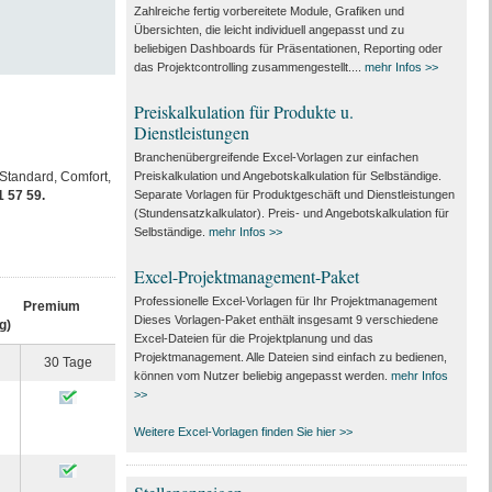
Zahlreiche fertig vorbereitete Module, Grafiken und
Übersichten, die leicht individuell angepasst und zu
beliebigen Dashboards für Präsentationen, Reporting oder
das Projektcontrolling zusammengestellt....
mehr Infos >>
Preiskalkulation für Produkte u.
Dienstleistungen
Branchenübergreifende Excel-Vorlagen zur einfachen
Standard, Comfort,
Preiskalkulation und Angebotskalkulation für Selbständige.
 57 59.
Separate Vorlagen für Produktgeschäft und Dienstleistungen
(Stundensatzkalkulator). Preis- und Angebotskalkulation für
Selbständige.
mehr Infos >>
Excel-Projektmanagement-Paket
Professionelle Excel-Vorlagen für Ihr Projektmanagement
Premium
Dieses Vorlagen-Paket enthält insgesamt 9 verschiedene
g)
Excel-Dateien für die Projektplanung und das
Projektmanagement. Alle Dateien sind einfach zu bedienen,
30 Tage
können vom Nutzer beliebig angepasst werden.
mehr Infos
>>
Weitere Excel-Vorlagen finden Sie hier >>