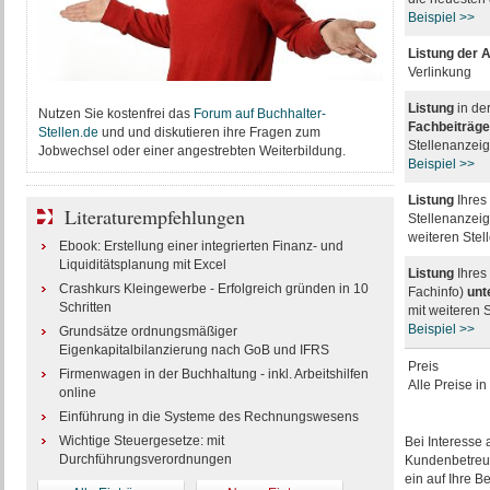
Beispiel >>
Listung der 
Verlinkung
Listung
in de
Nutzen Sie kostenfrei das
Forum auf Buchhalter-
Fachbeiträg
Stellen.de
und und diskutieren ihre Fragen zum
Stellenanzei
Jobwechsel oder einer angestrebten Weiterbildung.
Beispiel >>
Listung
Ihres
Literaturempfehlungen
Stellenanzeig
weiteren Ste
Ebook: Erstellung einer integrierten Finanz- und
Liquiditätsplanung mit Excel
Listung
Ihres
Crashkurs Kleingewerbe - Erfolgreich gründen in 10
Fachinfo)
unt
Schritten
mit weiteren 
Beispiel >>
Grundsätze ordnungsmäßiger
Eigenkapitalbilanzierung nach GoB und IFRS
Preis
Firmenwagen in der Buchhaltung - inkl. Arbeitshilfen
Alle Preise i
online
Einführung in die Systeme des Rechnungswesens
Wichtige Steuergesetze: mit
Bei Interesse
Durchführungsverordnungen
Kundenbetreuu
ein auf Ihre 