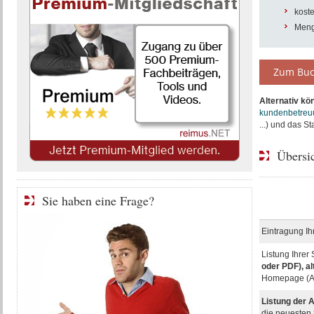
koste
Meng
Zum Buc
Alternativ kö
kundenbetreu
...) und das S
Übersi
Sie haben eine Frage?
Eintragung Ih
Listung Ihrer 
oder
PDF), al
Homepage
(A
Listung der A
die neuesten 