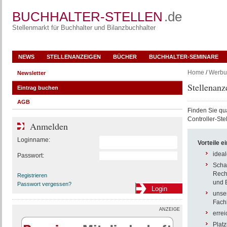
BUCHHALTER-STELLEN
.de
Stellenmarkt für Buchhalter und Bilanzbuchhalter
NEWS
STELLENANZEIGEN
BÜCHER
BUCHHALTER-SEMINARE
Home
/
Werbu
Newsletter
Stellenanz
Eintrag buchen
AGB
Finden Sie qua
Controller-Ste
Anmelden
Loginname:
Vorteile e
idea
Passwort:
Schal
Rechn
Registrieren
und 
Passwort vergessen?
unse
Fachb
ANZEIGE
errei
Platz