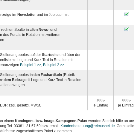
Anzeige im Newsletter
und im Jobletter mit
r rechten Spalte
in allen News- und
en
des Portals in Rotation mit weiteren
gen
 Stellenangebotes auf der
Startseite
und über der
enliste mit Logo und Kurz-Text in Rotation mit
llenanzeigen
Beispiel 1 >>
,
Beispiel 2 >>
 Stellenangebotes
in den Fachartikeln
(Rubrik
er dem Beitrag
mit Logo und Kurz-Text in Rotation
Stellenanzeigen
300,-
600,-
n EUR zzgl. gesetzl. MWSt.
je Eintrag
je Eintra
 an einem
Kontingent- bzw. Image-Kampagnen-Paket
wenden Sie sich bitte an un
ng Tel. 03381- 31 57 59 bzw. email:
Kundenbetreuung@reimusnet.de
. Gern stell
Bedürfnisse zugeschnittenes Paket zusammen.