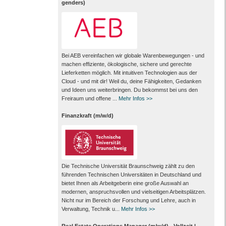
genders)
Bei AEB vereinfachen wir globale Warenbewegungen - und
machen effiziente, ökologische, sichere und gerechte
Lieferketten möglich. Mit intuitiven Technologien aus der
Cloud - und mit dir! Weil du, deine Fähigkeiten, Gedanken
und Ideen uns weiterbringen. Du bekommst bei uns den
Freiraum und offene ...
Mehr Infos >>
Finanzkraft (m/w/d)
Die Technische Universität Braunschweig zählt zu den
führenden Technischen Universitäten in Deutschland und
bietet Ihnen als Arbeit­geberin eine große Auswahl an
modernen, anspruchsvollen und vielseitigen Arbeits­plätzen.
Nicht nur im Bereich der Forschung und Lehre, auch in
Verwaltung, Technik u...
Mehr Infos >>
Real Estate Operations Manager (m/w/d) - Vollzeit |