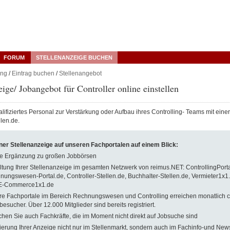
FORUM
STELLENANZEIGE BUCHEN
ng
/
Eintrag buchen
/
Stellenangebot
eige/ Jobangebot für Controller online einstellen
lifiziertes Personal zur Verstärkung oder Aufbau ihres Controlling- Teams mit eine
llen.de.
iner Stellenanzeige auf unseren Fachportalen auf einem Blick:
le Ergänzung zu großen Jobbörsen
tung Ihrer Stellenanzeige im gesamten Netzwerk von reimus.NET: ControllingPorta
ungswesen-Portal.de, Controller-Stellen.de, Buchhalter-Stellen.de, Vermieter1x1
E-Commerce1x1.de
re Fachportale im Bereich Rechnungswesen und Controlling erreichen monatlich c
esucher. Über 12.000 Mitglieder sind bereits registriert.
chen Sie auch Fachkräfte, die im Moment nicht direkt auf Jobsuche sind
ierung Ihrer Anzeige nicht nur im Stellenmarkt, sondern auch im Fachinfo-und New