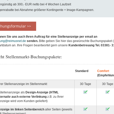
ngünstig ab 300,- EUR netto bei 4 Wochen Laufzeit
enrabatte bei Abnahme größerer Kontingente + Image-Kampagnen.
hungsformular >>
nnen Sie uns auch Ihren Auftrag für eine Stellenanzeige per email an
ung
@reimus
net.de
senden.
Bitte geben Sie hier das gewünschte Buchungspaket (
tartdatum an. Ihre Fragen beantwortet gern unsere
Kundenbetreuung Tel. 03381- 31
cht Stellenmarkt-Buchungspakete:
Standard
Comfort
(Empfehlun
rer Stellenanzeige im Stellenmarkt
30 Tage
30 Tage
Stellenanzeige als
Design-Anzeige
(HTML
ternativ auch
externe Verlinkung
z.B. zu Ihrer
nzeige wird vom Kunden geliefert)
nzeige im linken Seitenbereich
aller Seiten (jeweils
8 Stellenanzeigen)