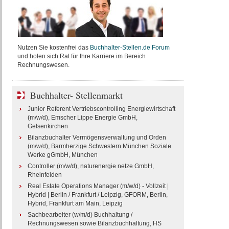
Nutzen Sie kostenfrei das
Buchhalter-Stellen.de Forum
und holen sich Rat für Ihre Karriere im Bereich
Rechnungswesen.
Buchhalter- Stellenmarkt
Junior Referent Vertriebscontrolling Energiewirtschaft
(m/w/d), Emscher Lippe Energie GmbH,
Gelsenkirchen
Bilanzbuchalter Vermögensverwaltung und Orden
(m/w/d), Barmherzige Schwestern München Soziale
Werke gGmbH, München
Controller (m/w/d), naturenergie netze GmbH,
Rheinfelden
Real Estate Operations Manager (m/w/d) - Vollzeit |
Hybrid | Berlin / Frankfurt / Leipzig, GFORM, Berlin,
Hybrid, Frankfurt am Main, Leipzig
Sachbearbeiter (w/m/d) Buchhaltung /
Rechnungswesen sowie Bilanzbuchhaltung, HS