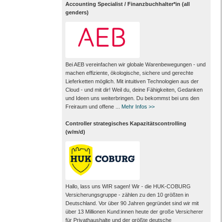
Accounting Specialist / Finanzbuchhalter*in (all
genders)
Bei AEB vereinfachen wir globale Warenbewegungen - und
machen effiziente, ökologische, sichere und gerechte
Lieferketten möglich. Mit intuitiven Technologien aus der
Cloud - und mit dir! Weil du, deine Fähigkeiten, Gedanken
und Ideen uns weiterbringen. Du bekommst bei uns den
Freiraum und offene ...
Mehr Infos >>
Controller strategisches Kapazitätscontrolling
(w/m/d)
Hallo, lass uns WIR sagen! Wir - die HUK-COBURG
Versicherungsgruppe - zählen zu den 10 größten in
Deutschland. Vor über 90 Jahren gegründet sind wir mit
über 13 Millionen Kund:innen heute der große Versicherer
für Privathaushalte und der größte deutsche