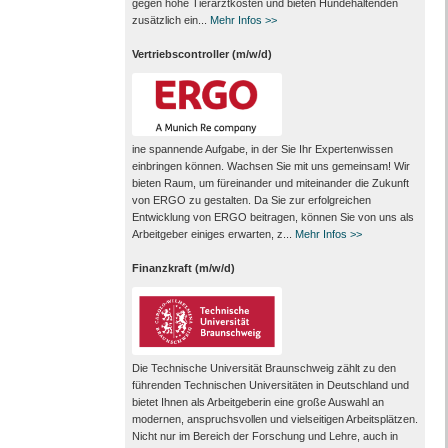
gegen hohe Tierarztkosten und bieten Hundehaltenden
zusätzlich ein...
Mehr Infos >>
Vertriebscontroller (m/w/d)
ine spannende Aufgabe, in der Sie Ihr Expertenwissen
einbringen können. Wachsen Sie mit uns gemeinsam! Wir
bieten Raum, um füreinander und miteinander die Zukunft
von ERGO zu gestalten. Da Sie zur erfolgreichen
Entwicklung von ERGO beitragen, können Sie von uns als
Arbeitgeber einiges erwarten, z...
Mehr Infos >>
Finanzkraft (m/w/d)
Die Technische Universität Braunschweig zählt zu den
führenden Technischen Universitäten in Deutschland und
bietet Ihnen als Arbeit­geberin eine große Auswahl an
modernen, anspruchsvollen und vielseitigen Arbeits­plätzen.
Nicht nur im Bereich der Forschung und Lehre, auch in