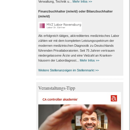
Verwaltung, Technik u...
Mehr Infos >>
Finanzbuchhalter (m/w/d) oder Bilanzbuchhalter
(m/w/d)
Als erfolgreich tätiges, akkreditiertes medizinisches Labor
zählen wir mit dem kompletten Leistungs­spektrum der
modernen medizinischen Diagnostik zu Deutschlands
führenden Privat­laboratorien. Seit 75 Jahren vertrauen
nieder­gelassene Ärzte und eine Vielzahl an Kranken­
häusern der Labor­diagnost...
Mehr Infos >>
Weitere Stellenanzeigen im Stellenmarkt >>
Veranstaltungs-Tipp