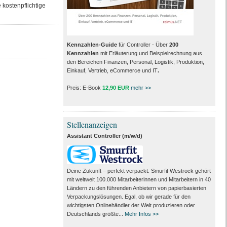
 kostenpflichtige
Kennzahlen-Guide
für Controller - Über
200
Kennzahlen
mit Erläuterung und Beispielrechnung aus
den Bereichen Finanzen, Personal, Logistik, Produktion,
Einkauf, Vertrieb, eCommerce und IT
.
Preis: E-Book
12,90 EUR
mehr >>
Stellenanzeigen
Assistant Controller (m/w/d)
Deine Zukunft – perfekt verpackt. Smurfit Westrock gehört
mit weltweit 100.000 Mitarbeiter­innen und Mitarbeitern in 40
Ländern zu den führenden Anbietern von papier­basierten
Verpackungs­lösungen. Egal, ob wir gerade für den
wichtigsten Onlinehändler der Welt produzieren oder
Deutschlands größte...
Mehr Infos >>