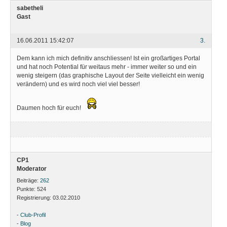
sabetheli
Gast
16.06.2011 15:42:07
3.
Dem kann ich mich definitiv anschliessen! Ist ein großartiges Portal
und hat noch Potential für weitaus mehr - immer weiter so und ein
wenig steigern (das graphische Layout der Seite vielleicht ein wenig
verändern) und es wird noch viel viel besser!
Daumen hoch für euch!
CP1
Moderator
Beiträge:
262
Punkte:
524
Registrierung:
03.02.2010
-
Club-Profil
-
Blog