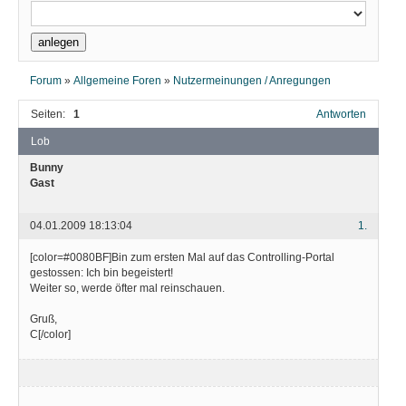
Forum
»
Allgemeine Foren
»
Nutzermeinungen / Anregungen
Seiten:
1
Antworten
Lob
Bunny
Gast
04.01.2009 18:13:04
1.
[color=#0080BF]Bin zum ersten Mal auf das Controlling-Portal
gestossen: Ich bin begeistert!
Weiter so, werde öfter mal reinschauen.
Gruß,
C[/color]