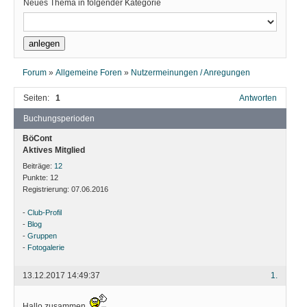
Neues Thema in folgender Kategorie
Forum
»
Allgemeine Foren
»
Nutzermeinungen / Anregungen
Seiten:
1
Antworten
Buchungsperioden
BöCont
Aktives Mitglied
Beiträge:
12
Punkte:
12
Registrierung:
07.06.2016
-
Club-Profil
-
Blog
-
Gruppen
-
Fotogalerie
13.12.2017 14:49:37
1.
Hallo zusammen
,