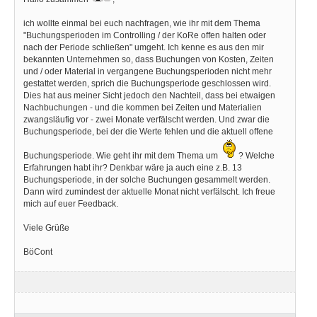
ich wollte einmal bei euch nachfragen, wie ihr mit dem Thema
"Buchungsperioden im Controlling / der KoRe offen halten oder
nach der Periode schließen" umgeht. Ich kenne es aus den mir
bekannten Unternehmen so, dass Buchungen von Kosten, Zeiten
und / oder Material in vergangene Buchungsperioden nicht mehr
gestattet werden, sprich die Buchungsperiode geschlossen wird.
Dies hat aus meiner Sicht jedoch den Nachteil, dass bei etwaigen
Nachbuchungen - und die kommen bei Zeiten und Materialien
zwangsläufig vor - zwei Monate verfälscht werden. Und zwar die
Buchungsperiode, bei der die Werte fehlen und die aktuell offene
Buchungsperiode. Wie geht ihr mit dem Thema um
? Welche
Erfahrungen habt ihr? Denkbar wäre ja auch eine z.B. 13
Buchungsperiode, in der solche Buchungen gesammelt werden.
Dann wird zumindest der aktuelle Monat nicht verfälscht. Ich freue
mich auf euer Feedback.
Viele Grüße
BöCont