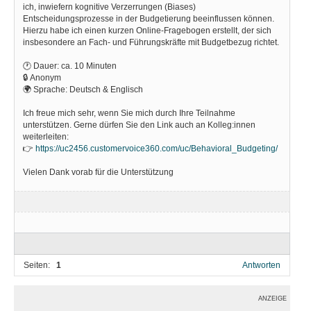
ich, inwiefern kognitive Verzerrungen (Biases)
Entscheidungsprozesse in der Budgetierung beeinflussen können.
Hierzu habe ich einen kurzen Online-Fragebogen erstellt, der sich
insbesondere an Fach- und Führungskräfte mit Budgetbezug richtet.
🕐 Dauer: ca. 10 Minuten
🔒 Anonym
🌍 Sprache: Deutsch & Englisch
Ich freue mich sehr, wenn Sie mich durch Ihre Teilnahme
unterstützen. Gerne dürfen Sie den Link auch an Kolleg:innen
weiterleiten:
👉
https://uc2456.customervoice360.com/uc/Behavioral_Budgeting/
Vielen Dank vorab für die Unterstützung
Seiten:
1
Antworten
ANZEIGE