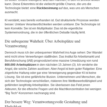
zu treffen. Unsere Intelligenz setzt den Rahmen, in dem KI sinnvoll wirken
kann. Diese Erkenntnis ist die vielleicht größte Chance, die uns die
Technologie bietet: eine
Rückbesinnung
auf das, was uns als Menschen
ausmacht.
KI verstärkt, was bereits vorhanden ist. Gut strukturierte Prozesse werden
besser. Unklare Verantwortlichkeiten werden unklarer. Die Technologie ist
kein Korrektiv. Sie ist ein Multiplikator. Das ist die eigentliche
Systemeinordnung, die in der öffentlichen Debatte häufig fehlt.
Die unbequeme Wahrheit: Über Arbeitsplätze und
Verantwortung
Dennoch muss ich der unbequemen Wahrheit ins Auge sehen: Der Wandel
wird nicht ohne Verwerfungen stattfinden. Das Institut für Arbeitsmarkt und
Berufsforschung (IAB) prognostiziert eine massive Umwälzung von rund
800.000 Arbeitsplätzen
in den nächsten 15 Jahren (3). Ich verstehe die
Angst, die solche Zahlen auslösen. Aber Angst ist kein guter Ratgeber. Eine
zögerliche Haltung oder gar eine Verweigerung gegenüber KI ist keine
Lösung. Sie ist eine gefährliche Illusion. Unternehmen und Menschen, die
sich der Technologie verschließen, riskieren ihre Wettbewerbsfähigkeit und
gefährden langfristig Arbeitsplätze. Sie überlassen das Feld jenen
Akteuren, für die ethische Fragen und die Machtkonzentration bei wenigen
"Big Tech"-Konzernen nachrangig sind.
Der bessere Weg: Verantwortungsvolle Gestaltung und
Ehrlichkeit