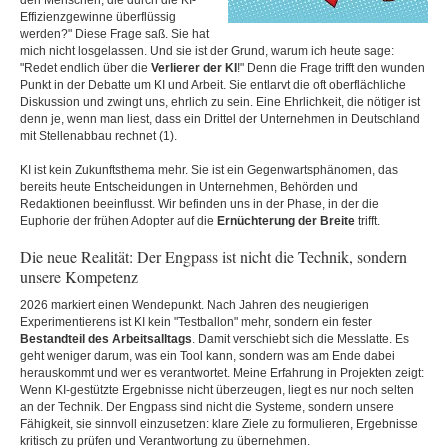
den Menschen, die durch die KI-
Effizienzgewinne überflüssig
werden?" Diese Frage saß. Sie hat
mich nicht losgelassen. Und sie ist der Grund, warum ich heute sage:
"Redet endlich über die
Verlierer der KI
!" Denn die Frage trifft den wunden
Punkt in der Debatte um KI und Arbeit. Sie entlarvt die oft oberflächliche
Diskussion und zwingt uns, ehrlich zu sein. Eine Ehrlichkeit, die nötiger ist
denn je, wenn man liest, dass ein Drittel der Unternehmen in Deutschland
mit Stellenabbau rechnet (1).
KI ist kein Zukunftsthema mehr. Sie ist ein Gegenwartsphänomen, das
bereits heute Entscheidungen in Unternehmen, Behörden und
Redaktionen beeinflusst. Wir befinden uns in der Phase, in der die
Euphorie der frühen Adopter auf die
Ernüchterung der Breite
trifft.
Die neue Realität: Der Engpass ist nicht die Technik, sondern
unsere Kompetenz
2026 markiert einen Wendepunkt. Nach Jahren des neugierigen
Experimentierens ist KI kein "Testballon" mehr, sondern ein fester
Bestandteil des Arbeitsalltags
. Damit verschiebt sich die Messlatte. Es
geht weniger darum, was ein Tool kann, sondern was am Ende dabei
herauskommt und wer es verantwortet. Meine Erfahrung in Projekten zeigt:
Wenn KI-gestützte Ergebnisse nicht überzeugen, liegt es nur noch selten
an der Technik. Der Engpass sind nicht die Systeme, sondern unsere
Fähigkeit, sie sinnvoll einzusetzen: klare Ziele zu formulieren, Ergebnisse
kritisch zu prüfen und Verantwortung zu übernehmen.