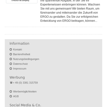
ine spannende Aufgabe, in der Sie Ihr
Expertenwissen einbringen können. Wachsen
Sie mit uns gemeinsam! Wir bieten Raum, um
füreinander und miteinander die Zukunft von
ERGO zu gestalten. Da Sie zur erfolgreichen
Entwicklung von ERGO beitragen, können...
Information
Kontakt
Barrierefreiheit
Nutzungsbedingungen
Datenschutz
Impressum
Werbung
+ 49 (0) 3381 315759
Werbemöglichkeiten
AGB
Social Media & Co.