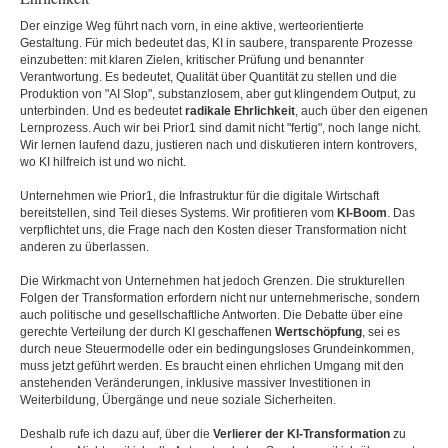
Der einzige Weg führt nach vorn, in eine aktive, werteorientierte
Gestaltung. Für mich bedeutet das, KI in saubere, transparente Prozesse
einzubetten: mit klaren Zielen, kritischer Prüfung und benannter
Verantwortung. Es bedeutet, Qualität über Quantität zu stellen und die
Produktion von "AI Slop", substanzlosem, aber gut klingendem Output, zu
unterbinden. Und es bedeutet
radikale Ehrlichkeit
, auch über den eigenen
Lernprozess. Auch wir bei Prior1 sind damit nicht "fertig", noch lange nicht.
Wir lernen laufend dazu, justieren nach und diskutieren intern kontrovers,
wo KI hilfreich ist und wo nicht.
Unternehmen wie Prior1, die Infrastruktur für die digitale Wirtschaft
bereitstellen, sind Teil dieses Systems. Wir profitieren vom
KI-Boom
. Das
verpflichtet uns, die Frage nach den Kosten dieser Transformation nicht
anderen zu überlassen.
Die Wirkmacht von Unternehmen hat jedoch Grenzen. Die strukturellen
Folgen der Transformation erfordern nicht nur unternehmerische, sondern
auch politische und gesellschaftliche Antworten. Die Debatte über eine
gerechte Verteilung der durch KI geschaffenen
Wertschöpfung
, sei es
durch neue Steuermodelle oder ein bedingungsloses Grundeinkommen,
muss jetzt geführt werden. Es braucht einen ehrlichen Umgang mit den
anstehenden Veränderungen, inklusive massiver Investitionen in
Weiterbildung, Übergänge und neue soziale Sicherheiten.
Deshalb rufe ich dazu auf, über die
Verlierer der KI-Transformation
zu