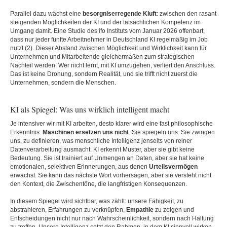
Parallel dazu wächst eine
besorgniserregende Kluft
: zwischen den rasant
steigenden Möglichkeiten der KI und der tatsächlichen Kompetenz im
Umgang damit. Eine Studie des ifo Instituts vom Januar 2026 offenbart,
dass nur jeder fünfte Arbeitnehmer in Deutschland KI regelmäßig im Job
nutzt (2). Dieser Abstand zwischen Möglichkeit und Wirklichkeit kann für
Unternehmen und Mitarbeitende gleichermaßen zum strategischen
Nachteil werden. Wer nicht lernt, mit KI umzugehen, verliert den Anschluss.
Das ist keine Drohung, sondern Realität, und sie trifft nicht zuerst die
Unternehmen, sondern die Menschen.
KI als Spiegel: Was uns wirklich intelligent macht
Je intensiver wir mit KI arbeiten, desto klarer wird eine fast philosophische
Erkenntnis:
Maschinen ersetzen uns nicht
. Sie spiegeln uns. Sie zwingen
uns, zu definieren, was menschliche Intelligenz jenseits von reiner
Datenverarbeitung ausmacht. KI erkennt Muster, aber sie gibt keine
Bedeutung. Sie ist trainiert auf Unmengen an Daten, aber sie hat keine
emotionalen, selektiven Erinnerungen, aus denen
Urteilsvermögen
erwächst. Sie kann das nächste Wort vorhersagen, aber sie versteht nicht
den Kontext, die Zwischentöne, die langfristigen Konsequenzen.
In diesem Spiegel wird sichtbar, was zählt: unsere Fähigkeit, zu
abstrahieren, Erfahrungen zu verknüpfen,
Empathie
zu zeigen und
Entscheidungen nicht nur nach Wahrscheinlichkeit, sondern nach Haltung