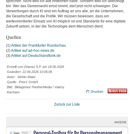
sprechen. Nicht weil ich alle Antworten habe. Sondern weil ich überzeugt
bin: Wer das Gemeinwohl ernst nimmt, darf jetzt nicht schweigen. Die
Verwerfungen durch KI sind ein Auftrag an uns alle, an die Unternehmen,
die Gesellschaft und die Politik. Wir müssen beweisen, dass ein
werteorientierter Einsatz von KI möglich ist und Standards für eine digitale
Zukunft setzen, in der die Technologie dem Menschen dient.
Quellen
(1)
Artikel der Frankfurter Rundschau
(2)
Artikel auf ad-hoc-news.de
(3)
Artikel auf Deutschlandfunk.de
Erstellt von (Name) S.P. am 18.06.2026
Geändert: 22.06.2026 10:06:08
Autor: Stefan Maier
Quelle: Prior1 GmbH
Bild: Bildagentur PantherMedia / Valeriy
Drucken
Kachaev
Zurück zur Liste
ANZEIGE